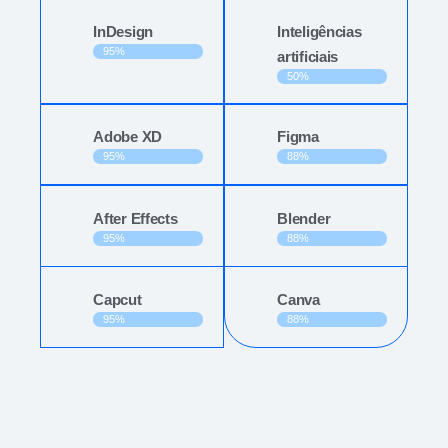
InDesign
Inteligências
95%
artificiais
50%
Adobe XD
Figma
95%
88%
After Effects
Blender
95%
88%
Capcut
Canva
95%
88%