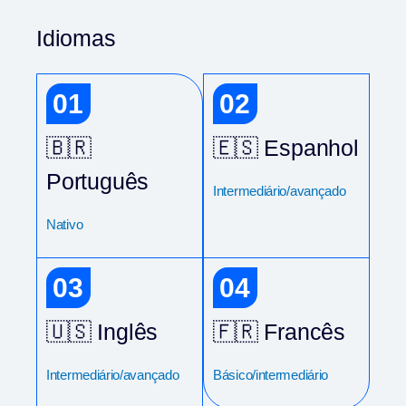
Idiomas
01
02
🇧🇷
🇪🇸 Espanhol
Português
Intermediário/avançado
Nativo
03
04
🇺🇸 Inglês
🇫🇷 Francês
Intermediário/avançado
Básico/intermediário